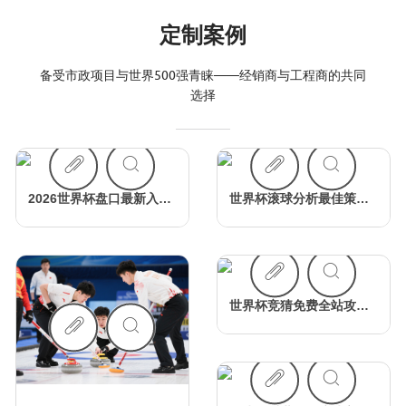
定制案例
备受市政项目与世界500强青睐——经销商与工程商的共同
选择
2026世界杯盘口最新入口地址分析与推荐
世界杯滚球分析最佳策略揭秘
世界杯竞猜免费全站攻略和玩法解析