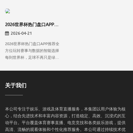
在细节与关键时刻全面落于下
风。比分之下，是四大重击的叠
加：阿门·汤普森的持续低迷，凯
文·杜兰特关键时刻的“失...
2026世界杯热门盘口APP推荐
2026-04-21
2026世界杯热门盘口APP推荐全
方位玩转赛事与数据的智能选择
每到世界杯，足球不再只是绿茵
场上的90分钟，而是数据、赔
率、阵容情报、赛果预测共同交
织的一场信息战。距离2026世界
杯开赛越来越近...
关于我们
本公司专注于娱乐、游戏及体育直播服务，本集团以用户体验为核
心，结合先进技术和丰富内容资源，打造稳定、高效、沉浸式的互
动平台。平台覆盖体育赛事直播、电竞竞技和各类娱乐游戏，提供
高清、流畅的观看体验和个性化推荐服务。本公司通过持续技术优